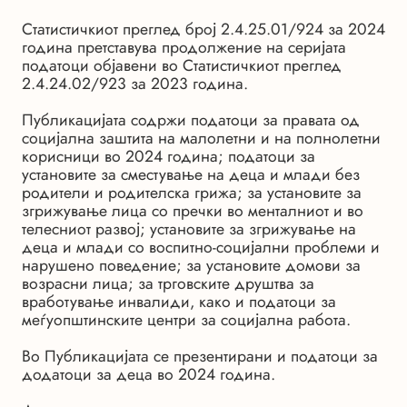
Статистичкиот преглед број 2.4.25.01/924 за 2024
година претставува продолжение на серијата
податоци објавени во Статистичкиот преглед
2.4.24.02/923 за 2023 година.
Публикацијата содржи податоци за правата од
социјална заштита на малолетни и на полнолетни
корисници во 2024 година; податоци за
установите за сместување на деца и млади без
родители и родителска грижа; за установите за
згрижување лица со пречки во менталниот и во
телесниот развој; установите за згрижување на
деца и млади со воспитно-социјални проблеми и
нарушено поведение; за установите домови за
возрасни лица; за трговските друштва за
вработување инвалиди, како и податоци за
меѓуопштинските центри за социјална работа.
Во Публикацијата се презентирани и податоци за
додатоци за деца во 2024 година.