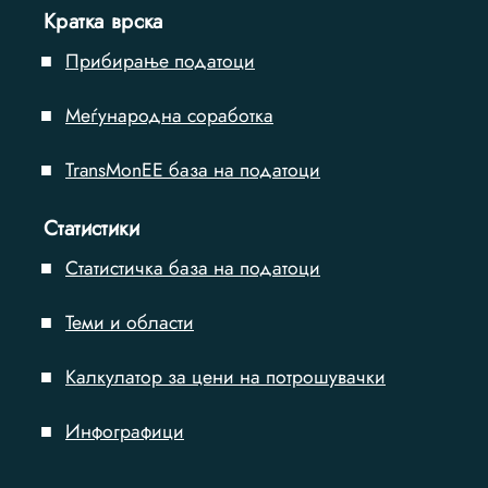
Кратка врска
Прибирање податоци
Меѓународна соработка
TransMonEE база на податоци
Статистики
Статистичка база на податоци
Теми и области
Калкулатор за цени на потрошувачки
Инфографици