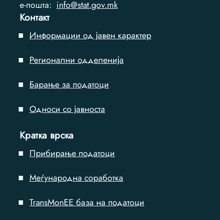
e-пошта:
info@stat.gov.mk
Контакт
Информации од јавен карактер
Регионални одделенија
Барање за податоци
Односи со јавноста
Кратка врска
Прибирање податоци
Меѓународна соработка
TransMonEE база на податоци