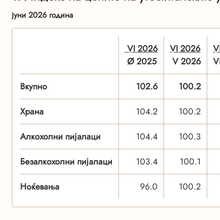
јуни 2026 година
VI 2026
VI 2026
V
Ø 2025
V 2026
V
Вкупно
102.6
100.2
Храна
104.2
100.2
Алкохолни пијалаци
104.4
100.3
Безалкохолни пијалаци
103.4
100.1
Ноќевања
96.0
100.2