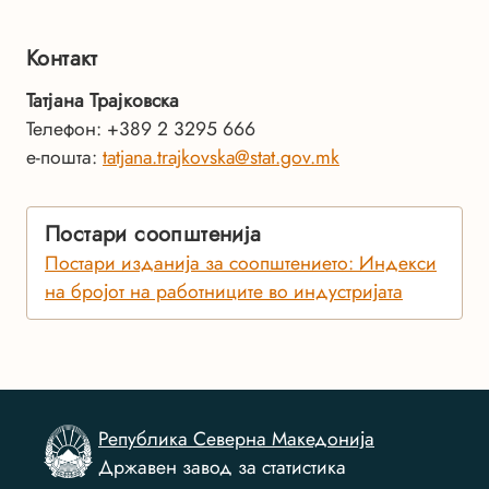
Контакт
Татјана Трајковска
Телефон: +389 2 3295 666
е-пошта:
tatjana.trajkovska@stat.gov.mk
Постари соопштенија
Постари изданија за соопштението: Индекси
на бројот на работниците во индустријата
Република Северна Македонија
Државен завод за статистика