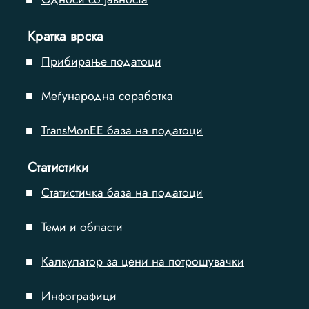
Кратка врска
Прибирање податоци
Меѓународна соработка
TransMonEE база на податоци
Статистики
Статистичка база на податоци
Теми и области
Калкулатор за цени на потрошувачки
Инфографици