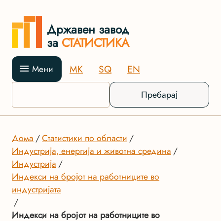
Државен завод
за
СТАТИСТИКА
MK
SQ
EN
Мени
Пребарај
Дома
Статистики по области
Индустрија, енергија и животна средина
Индустрија
Индекси на бројот на работниците во
индустријата
Индекси на бројот на работниците во