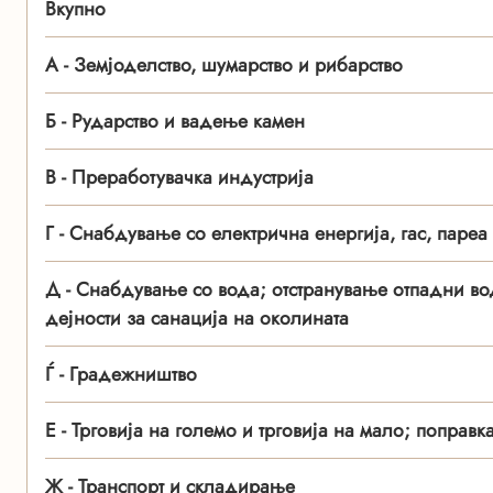
Вкупно
А - Земјоделство, шумарство и рибарство
Б - Рударство и вадење камен
В - Преработувачка индустрија
Г - Снабдување со електрична енергија, гас, пареа
Д - Снабдување со вода; отстранување отпадни во
дејности за санација на околината
Ѓ - Градежништво
Е - Трговија на големо и трговија на мало; поправ
Ж - Транспорт и складирање