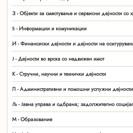
З - Објекти за сместување и сервисни дејности со 
Ѕ - Информации и комуникации
И - Финансиски дејности и дејности на осигурува
Ј - Дејности во врска со недвижен имот
К - Стручни, научни и технички дејности
Л - Административни и помошни услужни дејности
Љ - Јавна управа и одбрана; задолжително социј
М - Образование