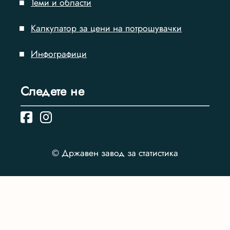
Теми и области
Калкулатор за цени на потрошувачки
Инфографици
Следете нe
© Државен завод за статистика