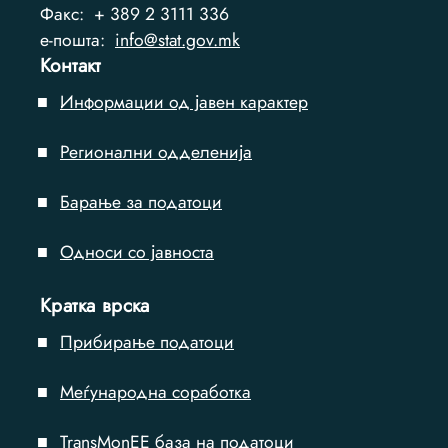
Факс:
+ 389 2 3111 336
e-пошта:
info@stat.gov.mk
Контакт
Информации од јавен карактер
Регионални одделенија
Барање за податоци
Односи со јавноста
Кратка врска
Прибирање податоци
Меѓународна соработка
TransMonEE база на податоци