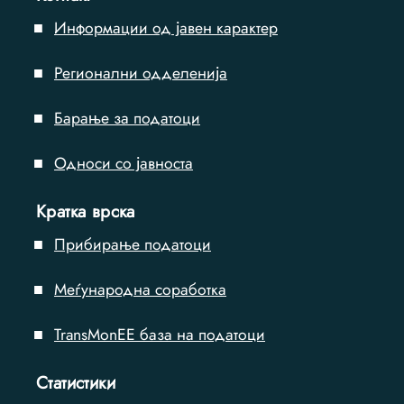
Информации од јавен карактер
Регионални одделенија
Барање за податоци
Односи со јавноста
Кратка врска
Прибирање податоци
Меѓународна соработка
TransMonEE база на податоци
Статистики