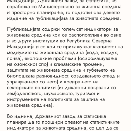
Македонија, Државниот завод за статистика, во
соработка со Министерството за животна средина
и просторно планирање, го подготви ова деветто
издание на публикацијата за животната средина.
Публикацијата содржи голем сет индикатори за
животната средина кои се расположливи во овие
и во други институции во Република Северна
Македонија и со кои се прикажуваат квалитетот на
медиумите на животната средина (вода, воздух,
почва), еколошките проблеми (осиромашување
на озонскиот слој и климатските промени,
заштитата на животната средина и губењето на
биолошката разновидност, создавањето отпад и
управувањето со него) и креирањето на
секторските политики (индикатори поврзани со
земјоделството, шумарството, туризмот и
инструментите на политиката за заштита на
животната средина).
Во иднина, Државниот завод за статистика
планира да го прошири опфатот на статистичките
индикатори за животната средина, со цел да се