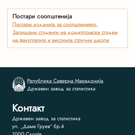
Постари соопштенија
Постари изданија за соопштението:
Запишани студенти на додипломски студии
на факултетите и високите стручни школи
Република Северна Македонија
Државен завод за статистика
Контакт
Државен завод за статистика
ул. „Даме Груев“ бр.4
1000
Скопје