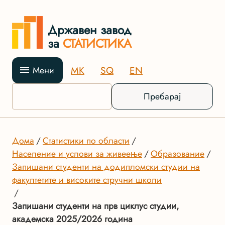
Државен завод
за
СТАТИСТИКА
MK
SQ
EN
Мени
Пребарај
Дома
Статистики по области
Население и услови за живеење
Образование
Запишани студенти на додипломски студии на
факултетите и високите стручни школи
Запишани студенти на прв циклус студии,
академска 2025/2026 година