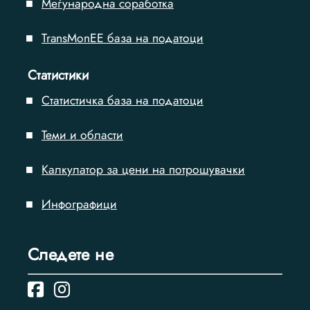
Меѓународна соработка
TransMonEE база на податоци
Статистики
Статистичка база на податоци
Теми и области
Калкулатор за цени на потрошувачки
Инфографици
Следете нe