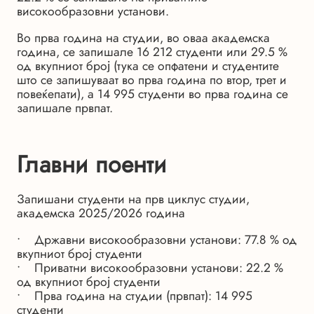
високообразовни установи.
Во прва година на студии, во оваа академска
година, се запишале 16 212 студенти или 29.5 %
од вкупниот број (тука се опфатени и студентите
што се запишуваат во прва година по втор, трет и
повеќепати), а 14 995 студенти во прва година се
запишале првпат.
Главни поенти
Запишани студенти на прв циклус студии,
академска 2025/2026 година
• Државни високообразовни установи: 77.8 % од
вкупниот број студенти
• Приватни високообразовни установи: 22.2 %
од вкупниот број студенти
• Прва година на студии (првпат): 14 995
студенти