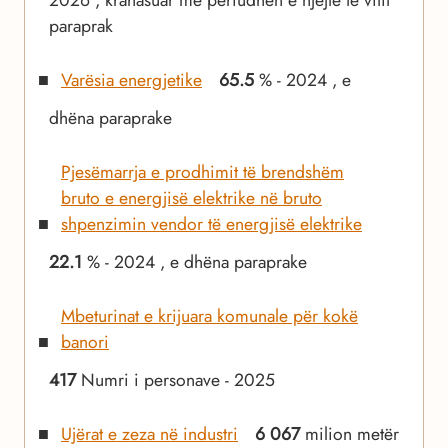
2026 , krahasuar me periudhën e njejtë të vitit
paraprak
Varësia energjetike
65.5
% - 2024 , e
dhëna paraprake
Pjesëmarrja e prodhimit të brendshëm
bruto e energjisë elektrike në bruto
shpenzimin vendor të energjisë elektrike
22.1
% - 2024 , e dhëna paraprake
Mbeturinat e krijuara komunale për kokë
banori
417
Numri i personave - 2025
Ujërat e zeza në industri
6 067
milion metër