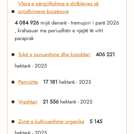
Vlera e përgjithshme e shitblerjes së
prodhimeve bujqësore
4 084 926
mijë denarë - tremujori i parë 2026
, krahasuar me periudhën e njejtë të vitit
paraprak
Tokë e punueshme dhe kopshtari
406 221
hektarë - 2025
Pemishte
17 181
hektarë - 2025
Vreshtari
21 556
hektarë - 2025
Zonë e kultivueshme organike
5 145
hektarë - 2025