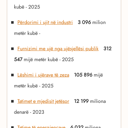
kubë - 2025
Përdorimi i ujit në industri
3 096
milion
metër kubë -
Furnizimi me ujë nga ujësjellësi publik
312
547
mijë metër kubë - 2025
Lëshimi i ujërave të zeza
105 896
mijë
metër kubë - 2025
Tatimet e mjedisit jetësor
12 199
miliona
denarë - 2023
Tatime të energjencave
6 032
miliona