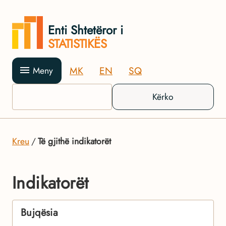
Enti Shtetëror i
STATISTIKËS
MK
EN
SQ
Meny
Kërko
Kreu
Të gjithë indikatorët
Indikatorët
Bujqësia