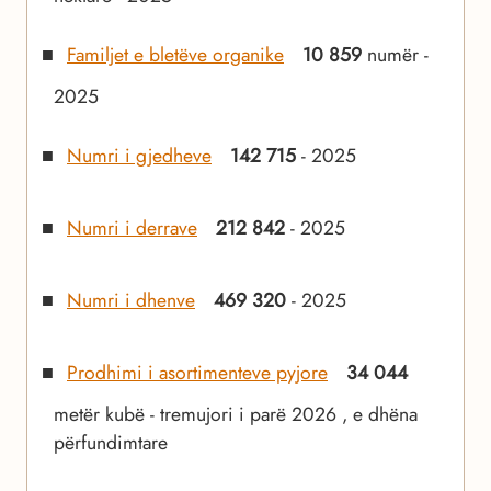
Familjet e bletëve organike
10 859
numër -
2025
Numri i gjedheve
142 715
- 2025
Numri i derrave
212 842
- 2025
Numri i dhenve
469 320
- 2025
Prodhimi i asortimenteve pyjore
34 044
metër kubë - tremujori i parë 2026 , e dhëna
përfundimtare