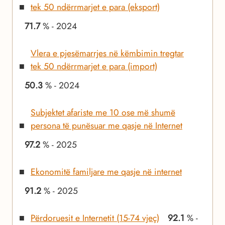
tek 50 ndërrmarjet e para (eksport)
71.7
% - 2024
Vlera e pjesëmarrjes në këmbimin tregtar
tek 50 ndërrmarjet e para (import)
50.3
% - 2024
Subjektet afariste me 10 ose më shumë
persona të punësuar me qasje në Internet
97.2
% - 2025
Ekonomitë familjare me qasje në internet
91.2
% - 2025
Përdoruesit e Internetit (15-74 vjeç)
92.1
% -