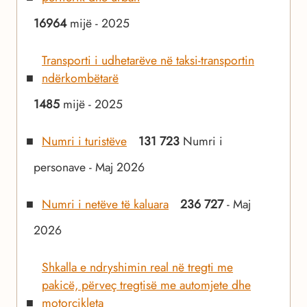
16964
mijë - 2025
Transporti i udhetarëve në taksi-transportin
ndërkombëtarë
1485
mijë - 2025
Numri i turistëve
131 723
Numri i
personave - Maj 2026
Numri i netëve të kaluara
236 727
- Maj
2026
Shkalla e ndryshimin real në tregti me
pakicë, përveç tregtisë me automjete dhe
motorçikleta