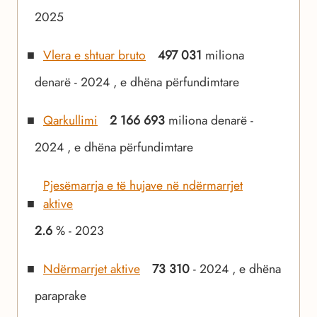
2025
Vlera e shtuar bruto
497 031
miliona
denarë - 2024 , e dhëna përfundimtare
Qarkullimi
2 166 693
miliona denarë -
2024 , e dhëna përfundimtare
Pjesëmarrja e të hujave në ndërmarrjet
aktive
2.6
% - 2023
Ndërmarrjet aktive
73 310
- 2024 , e dhëna
paraprake