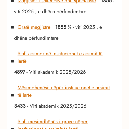
Magjistër i shkencave dhe specialistë
1855
-
viti 2025 , e dhëna përfundimtare
Gratë magjistre
1855
% - viti 2025 , e
dhëna përfundimtare
Stafi arsimor në institucionet e arsimit të
lartë
4897
- Viti akademik 2025/2026
Mësimdhënësit nëpër institucionet e arsimit
të lartë
3433
- Viti akademik 2025/2026
Stafi mësimdhënës i grave nëpër