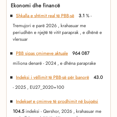
Ekonomi dhe financë
Shkalla e shtimit real të PBB-së
3.1
% -
Tremujori e parë 2026 , krahasuar me
periudhën e njejtë të vitit paraprak , e dhënë e
vlersuar
PBB sipas çmimeve aktuale
964 087
miliona denarë - 2024 , e dhëna paraprake
Indeksi i vëllimit të PBB-së për banorë
43.0
- 2025 , EU27_2020=100
Indekset e çmimve të prodhimit në bujqësi
104.5
indeksi - Qershor, 2026 , krahasuar me